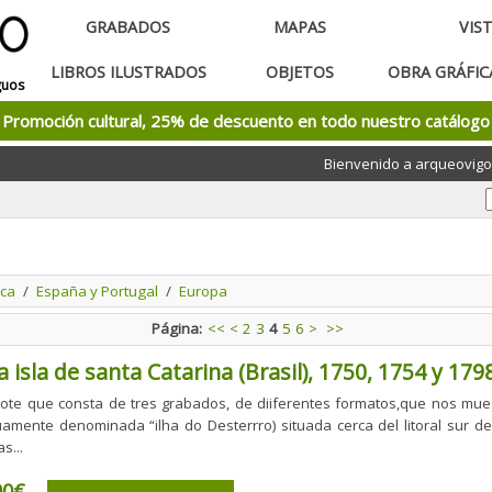
GRABADOS
MAPAS
VIS
LIBROS ILUSTRADOS
OBJETOS
OBRA GRÁFI
guos
Promoción cultural, 25% de descuento en todo nuestro catálogo
Bienvenido a arqueovigo
ca
/
España y Portugal
/
Europa
Página:
<<
<
2
3
4
5
6
>
>>
la isla de santa Catarina (Brasil), 1750, 1754 y 17
lote que consta de tres grabados, de diiferentes formatos,que nos muest
uamente denominada “ilha do Desterrro) situada cerca del litoral sur de
s...
00€