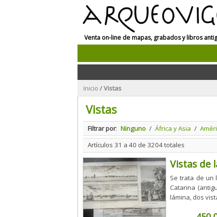
Venta on-line de mapas, grabados y libros anti
Inicio
/
Vistas
Vistas
Filtrar por
:
Ninguno
/
África y Asia
/
Améri
Artículos 31 a 40 de 3204 totales
Vistas de 
Se trata de un 
Catarina (antig
lámina, dos vista
450,