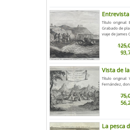
Entrevista
Título origina
Grabado de plac
viaje de James C
125,
93,
Vista de l
Título origina
Fernández, dond
75,
56,
La pesca d