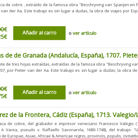
ca de cobre , extraído de la famosa obra "Beschryving van Spanjen en P
r van der Aa. Este trabajo es sin lugar a dudas, la obra de viajes por Es
00€
Añadir al carro
o
ver artículo
25€
as de de Granada (Andalucía, España), 1707. Piete
lote de tres hojas extraídas, extraídas de la famosa obra "Beschryving v
07, por Pieter van der Aa. Este trabajo es sin lugar a dudas, la obra de
.
00€
Añadir al carro
o
ver artículo
75€
erez de la Frontera, Cádiz (España), 1713. Valegio
ca de cobre, del grabador e impresor veneciano Francesco Valegio (1
 A Varea, pseudo v. Raffaello Savonarola, 1680-1748), del trabajo: "
i de Europae, Asiae, Africae & Americae regnis, provinciis, populis, civitatibu