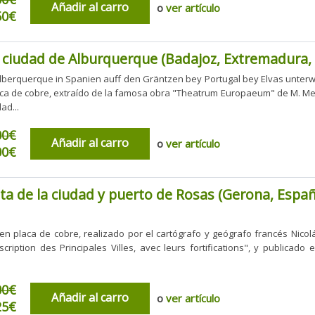
Añadir al carro
o
ver artículo
50€
a ciudad de Alburquerque (Badajoz, Extremadura,
 Alberquerque in Spanien auff den Gräntzen bey Portugal bey Elvas unterwir
ca de cobre, extraído de la famosa obra "Theatrum Europaeum" de M. Mer
ad...
00€
Añadir al carro
o
ver artículo
00€
ta de la ciudad y puerto de Rosas (Gerona, España
 placa de cobre, realizado por el cartógrafo y geógrafo francés Nicolá
scription des Principales Villes, avec leurs fortifications", y publicad
00€
Añadir al carro
o
ver artículo
25€