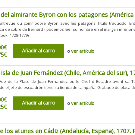
 del almirante Byron con los patagones (América 
l: Entrevue du commodore Byron avec les patagons Título traducido: E
a de cobre de Bernard ( podemos leer su nombre en el margen inferior-d
ook (1728-1779)...
00€
Añadir al carro
o
ver artículo
75€
a isla de Juan Fernández (Chile, América del sur), 
l: Vue de la Place de Juan Fernandez ou le Chef d Escadre avont sa Ten
e el jefe de escuadrón tiene su tienda de campaña. Grabado de placa de 
00€
Añadir al carro
o
ver artículo
25€
e los atunes en Cádiz (Andalucía, España), 1707. 