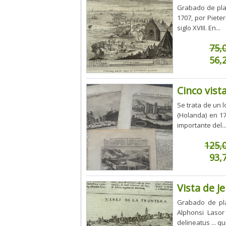
Grabado de pla
1707, por Piete
siglo XVIII. En...
75,
56,
Cinco vist
Se trata de un 
(Holanda) en 17
importante del..
125,
93,
Vista de J
Grabado de pla
Alphonsi Lasor
delineatus ... qu