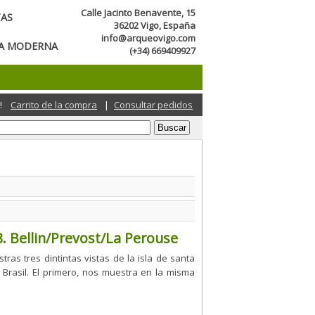
Calle Jacinto Benavente, 15
TAS
36202 Vigo, España
info@arqueovigo.com
CA MODERNA
(+34) 669409927
!
Carrito de la compra
|
Consultar pedidos
98. Bellin/Prevost/La Perouse
ras tres dintintas vistas de la isla de santa
 Brasil. El primero, nos muestra en la misma