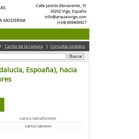
Calle Jacinto Benavente, 15
TAS
36202 Vigo, España
info@arqueovigo.com
CA MODERNA
(+34) 669409927
!
Carrito de la compra
|
Consultar pedidos
dalucía, Espoaña), hacia
ores
varios tamañosmm
varios tammm