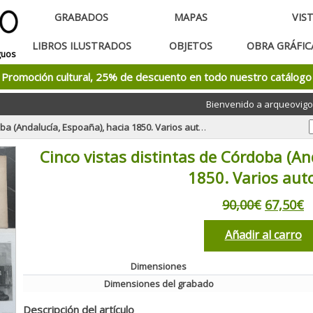
GRABADOS
MAPAS
VIS
LIBROS ILUSTRADOS
OBJETOS
OBRA GRÁFI
guos
Promoción cultural, 25% de descuento en todo nuestro catálogo
Bienvenido a arqueovigo
a (Andalucía, Espoaña), hacia 1850. Varios autores
Cinco vistas distintas de Córdoba (An
1850. Varios aut
90,00€
67,50€
Añadir al carro
Dimensiones
Dimensiones del grabado
Descripción del artículo