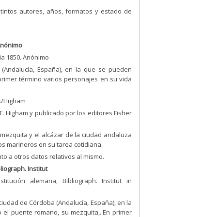
tintos autores, años, formatos y estado de
 Anónimo
ia 1850. Anónimo
(Andalucía, España), en la que se pueden
 primer término varios personajes en su vida
ts/Higham
. Higham y publicado por los editores Fisher
 mezquita y el alcázar de la ciudad andaluza
os marineros en su tarea cotidiana.
nto a otros datos relativos al mismo.
iograph. Institut
tución alemana, Bibliograph. Institut in
ciudad de Córdoba (Andalucía, España), en la
 el puente romano, su mezquita,..En primer