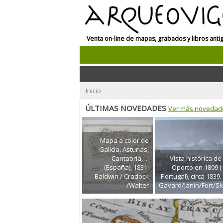
Venta on-line de mapas, grabados y libros anti
Inicio
ÚLTIMAS NOVEDADES
Ver más novedad
Mapa a color de
Galicia, Asturias,
Cantabria, ...
Vista histórica de
(España), 1831.
Oporto en 1809 (
Baldwin / Cradock
Portugal), circa 1839.
/Walter
Gavard/Janin/Fort/Sk