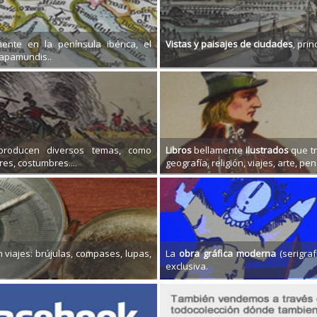
mente en la península ibérica, el
Vistas y paisajes de ciudades
, pri
mapamundis..
roducen diversos temas, como
Libros
bellamente
ilustrados
que tr
res, costumbres....
geografía, religión, viajes, arte, 
 viajes: brújulas, compases, lupas,
La
obra gráfica moderna
(serigraf
exclusiva.