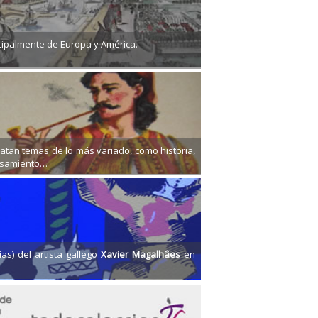
ncipalmente de Europa y América.
atan temas de lo más variado, como historia,
pensamiento…
ías) del artista gallego
Xavier Magalhâes
en