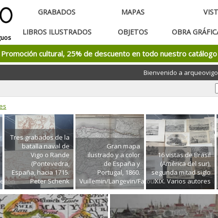
GRABADOS
MAPAS
VIS
LIBROS ILUSTRADOS
OBJETOS
OBRA GRÁFI
guos
Promoción cultural, 25% de descuento en todo nuestro catálogo
Bienvenido a arqueovigo
es
Tres grabados de la
batalla naval de
Gran mapa
Vigo o Rande
ilustrado y a color
16 vistas de Brasil
(Pontevedra,
de España y
(América del sur),
España, hacia 1715.
Portugal, 1860.
segunda mitad siglo
elton
Peter Schenk
Vuillemin/Langevin/Fatout
XIX. Varios autores