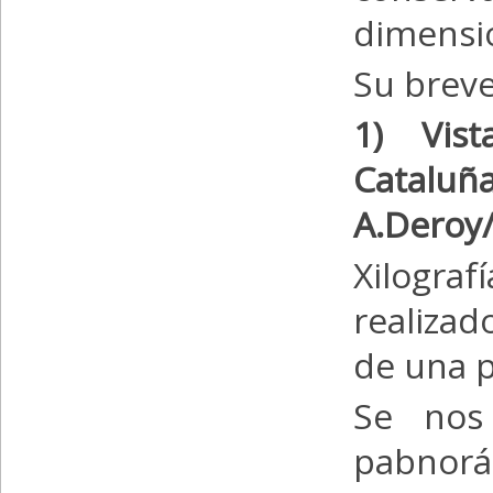
dimensio
Su breve
1) Vis
Catal
A.Deroy/
Xilogra
realizad
de una p
Se nos 
pabnorá