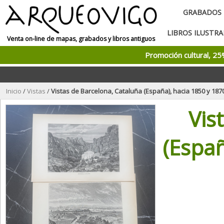
GRABADOS
LIBROS ILUSTR
Venta on-line de mapas, grabados y libros antiguos
Promoción cultural, 2
Inicio
/
Vistas
/
Vistas de Barcelona, Cataluña (España), hacia 1850 y 187
Vis
(Españ