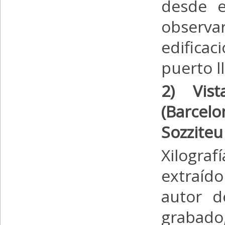
desde e
observar
edificac
puerto 
2) Vis
(Barcelo
Sozziteu
Xilogra
extraíd
autor d
grabado