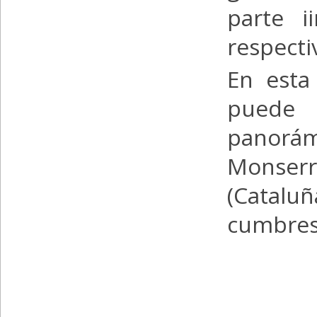
parte i
respect
En esta 
puede o
panorá
Monser
(Catalu
cumbres 