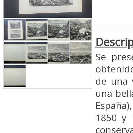
Descrip
Se pres
obtenid
de una 
una bell
España),
1850 y 
conse