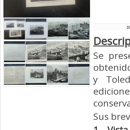
D
Descrip
Se pres
obtenido
y Toled
edicio
conserva
Sus brev
1.- Vist