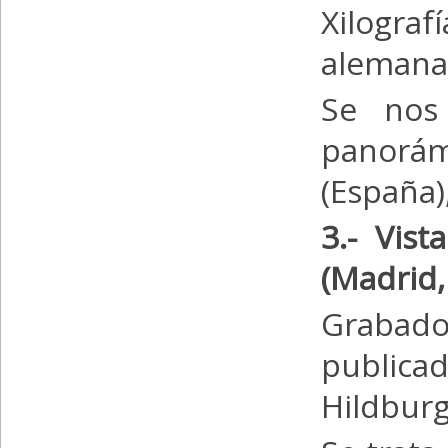
Xilogra
alemana 
Se nos 
panorámi
(España)
3.- Vist
(Madrid,
Grabado 
public
Hildbur