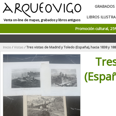
GRABADOS
LIBROS ILUSTR
Venta on-line de mapas, grabados y libros antiguos
Promoción cultural, 2
Inicio
/
Vistas
/
Tres vistas de Madrid y Toledo (España), hacia 1838 y 188
Tres
(Españ