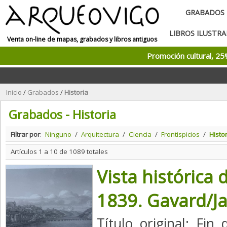
GRABADOS
LIBROS ILUSTR
Venta on-line de mapas, grabados y libros antiguos
Promoción cultural, 2
Inicio
/
Grabados
/
Historia
Grabados - Historia
Filtrar por
:
Ninguno
/
Arquitectura
/
Ciencia
/
Frontispicios
/
Histo
Artículos 1 a 10 de 1089 totales
Vista histórica 
1839. Gavard/Ja
Título original: Fin