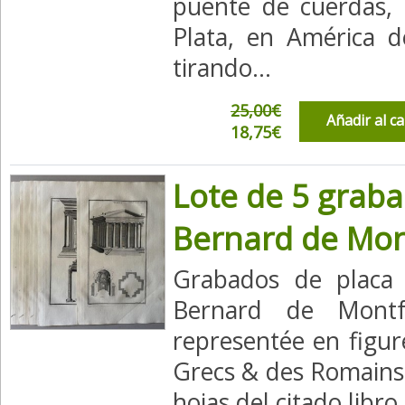
puente de cuerdas, e
Plata, en América d
tirando...
25,00€
Añadir al c
18,75€
Lote de 5 grab
Bernard de Mo
Grabados de placa 
Bernard de Montfa
representée en figur
Grecs & des Romains"
hojas del citado libro,.