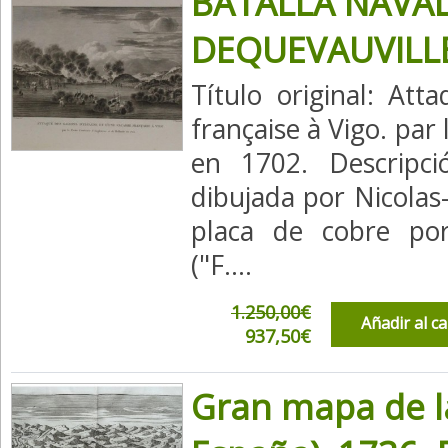
BATALLA NAVAL 
DEQUEVAUVILL
Título original: At
française à Vigo. par
en 1702. Descripci
dibujada por Nicolas
placa de cobre por 
("F....
1.250,00€
Añadir al c
937,50€
Gran mapa de la