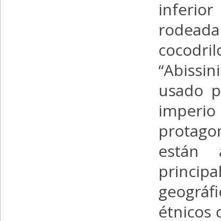
inferio
rodeada
cocodril
“Abissi
usado p
imperio 
protagon
están 
princi
geográf
étnicos 