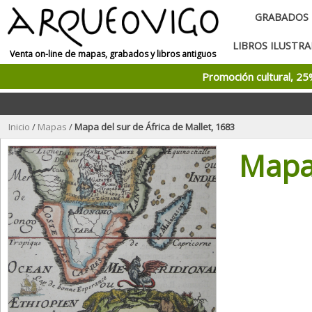
GRABADOS
LIBROS ILUSTR
Venta on-line de mapas, grabados y libros antiguos
Promoción cultural, 2
Inicio
/
Mapas
/
Mapa del sur de África de Mallet, 1683
Mapa 