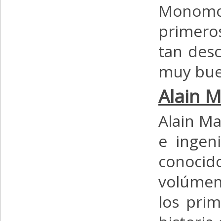
Monomot
primero
tan desc
muy bue
Alain 
Alain Ma
e ingen
conocid
volúmene
los prim