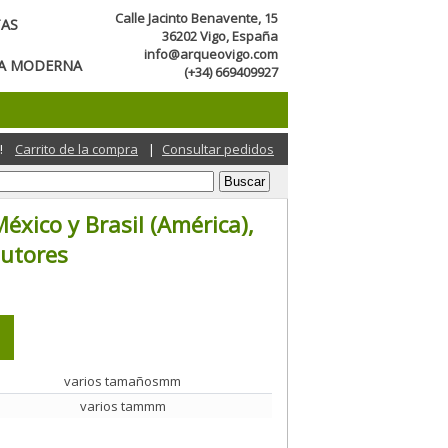
Calle Jacinto Benavente, 15
TAS
36202 Vigo, España
info@arqueovigo.com
CA MODERNA
(+34) 669409927
!
Carrito de la compra
|
Consultar pedidos
xico y Brasil (América),
autores
varios tamañosmm
varios tammm