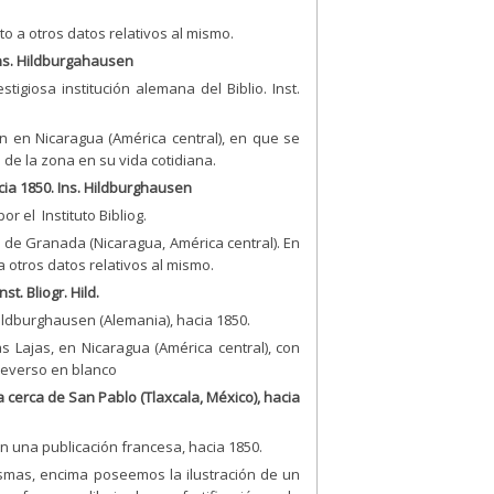
to a otros datos relativos al mismo.
 Ins. Hildburgahausen
igiosa institución alemana del Biblio. Inst.
n en Nicaragua (América central), en que se
de la zona en su vida cotidiana.
cia 1850. Ins. Hildburghausen
r el Instituto Bibliog.
 de Granada (Nicaragua, América central). En
a otros datos relativos al mismo.
st. Bliogr. Hild.
Hildburghausen (Alemania), hacia 1850.
 Lajas, en Nicaragua (América central), con
Reverso en blanco
a cerca de San Pablo (Tlaxcala, México), hacia
n una publicación francesa, hacia 1850.
smas, encima poseemos la ilustración de un