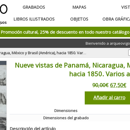
GRABADOS
MAPAS
VIS
LIBROS ILUSTRADOS
OBJETOS
OBRA GRÁFI
guos
Promoción cultural, 25% de descuento en todo nuestro catálogo
Bienvenido a arqueovigo
 México y Brasil (América), hacia 1850. Varios autores
Nueve vistas de Panamá, Nicaragua, Mé
hacia 1850. Varios 
90,00€
67,50€
Añadir al carro
Dimensiones
Dimensiones del grabado
Descripción del artículo