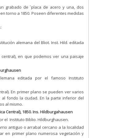
 un grabado de `placa de acero y una, dos
úa en torno a 1850. Poseen diferentes medidas
:
tución alemana del Bliot. Inst. Hild. editada
central), en que podemos ver una paisaje
ldburghausen
lemana editada por el famoso Instituto
ral). En primer plano se pueden ver varios
 fondo la ciudad. En la parte inferior del
vos al mismo.
ca Central), 1850. Ins. Hildburgahausen
 el Instituto Biblio. Hildburghausen.
rio antiguo o arrabal cercano a la localidad
var en primer plano numerosa vegetación y