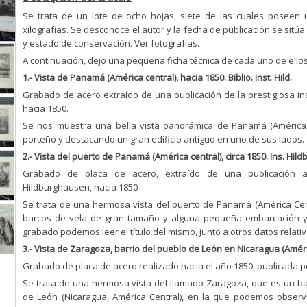
Se trata de un lote de ocho hojas, siete de las cuales poseen
xilografías. Se desconoce el autor y la fecha de publicación se sit
y estado de conservación. Ver fotografías.
A continuación, dejo una pequeña ficha técnica de cada uno de ellos
1.- Vista de Panamá (América central), hacia 1850. Biblio. Inst. Hild.
Grabado de acero extraído de una publicación de la prestigiosa insti
hacia 1850.
Se nos muestra una bella vista panorámica de Panamá (América 
porteño y destacando un gran edificio antiguo en uno de sus lados.
2.- Vista del puerto de Panamá (América central), circa 1850. Ins. Hi
Grabado de placa de acero, extraído de una publicación a
Hildburghausen, hacia 1850
Se trata de una hermosa vista del puerto de Panamá (América Cent
barcos de vela de gran tamaño y alguna pequeña embarcación y al
grabado podemos leer el título del mismo, junto a otros datos relati
3.- Vista de Zaragoza, barrio del pueblo de León en Nicaragua (Améri
Grabado de placa de acero realizado hacia el año 1850, publicada por
Se trata de una hermosa vista del llamado Zaragoza, que es un bar
de León (Nicaragua, América Central), en la que podemos obser