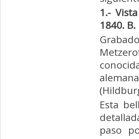
1.- Vist
1840. B.
Grabado
Metzer
con
aleman
(Hildbur
Esta be
detallad
paso po