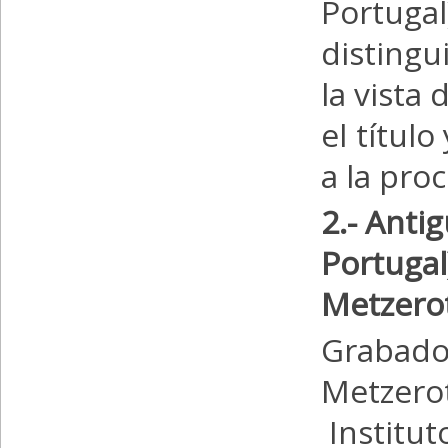
Portug
distingu
la vista 
el títul
a la pro
2.- Antig
Portuga
Metzero
Grabado
Metzer
Institut