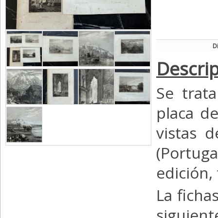
D
Descrip
Se trat
placa d
vistas 
(Portug
edición,
La ficha
siguient