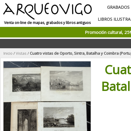
GRABADOS
LIBROS ILUSTR
Venta on-line de mapas, grabados y libros antiguos
Promoción cultural, 2
Inicio
/
Vistas
/
Cuatro vistas de Oporto, Sintra, Batalha y Coimbra (Portugal), c
Cuat
Batal