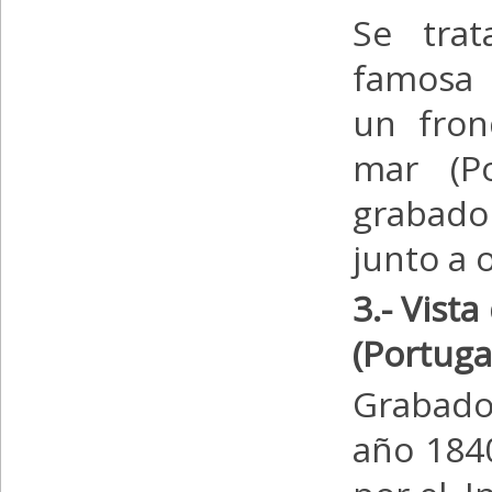
Se tra
famosa
un fron
mar (Po
grabado
junto a 
3.- Vist
(Portuga
Grabado 
año 184