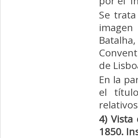
por el I
Se trat
imagen
Batalha
Convento
de Lisbo
En la pa
el títu
relativo
4) Vista
1850. Ins