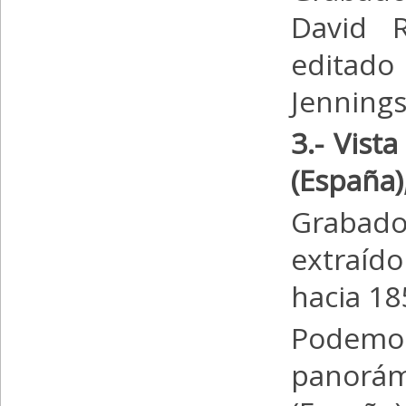
David R
editado
Jennings
3.
- Vist
(España)
Grabado
extraíd
hacia 18
Podemos
panorámi