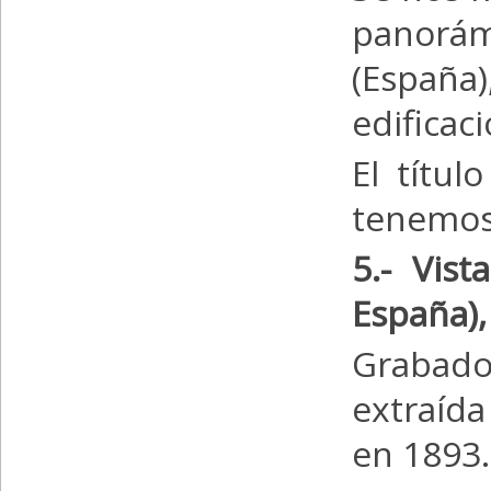
panorám
(España)
edificac
El títul
tenemos 
5.- Vist
España)
Grabado
extraíd
en 1893