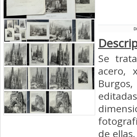
D
Descrip
Se trat
acero, x
Burgos,
editad
dimensi
fotograf
de ellas