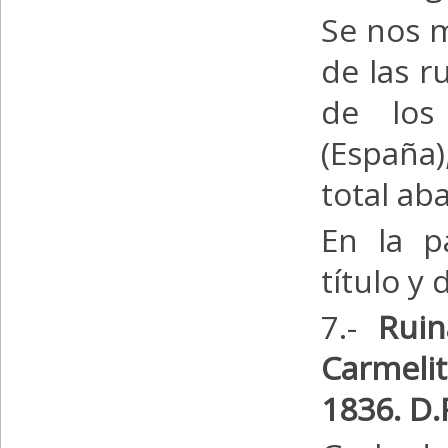
Se nos m
de las r
de los
(España)
total ab
En la p
título y
7.-
Ruin
Carmeli
1836.
D.