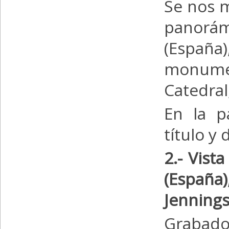
Se nos m
panorámi
(España
monumen
Catedral,
En la p
título y
2.- Vist
(España
Jennings
Grabado