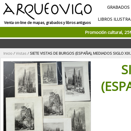
GRABADOS
LIBROS ILUSTR
Venta on-line de mapas, grabados y libros antiguos
Promoción cultural, 2
Inicio
/
Vistas
/
SIETE VISTAS DE BURGOS (ESPAÑA), MEDIADOS SIGLO XIX
S
(ESP