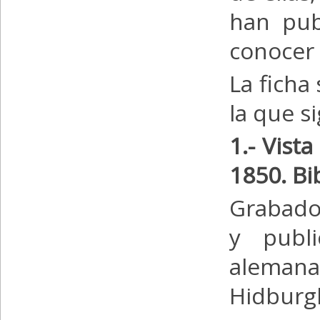
han pub
conocer 
La ficha
la que s
1.- Vist
1850. Bi
Grabado
y publi
aleman
Hidburg