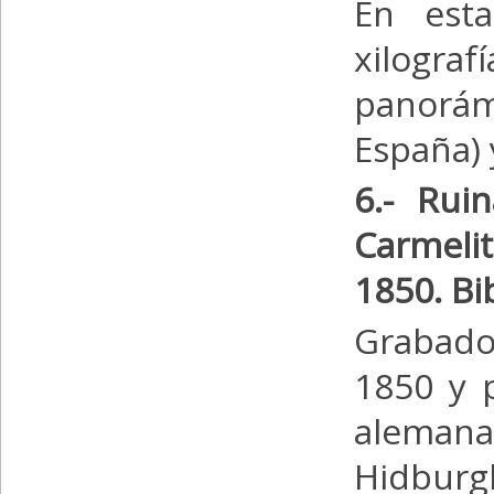
En esta
xilogr
panorámi
España) 
6.- Rui
Carmelit
1850. Bi
Grabado
1850 y p
aleman
Hidburg