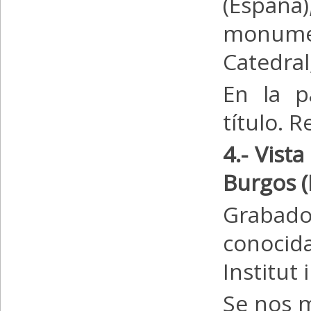
(Españ
monumen
Catedral,
En la p
título. 
4.- Vist
Burgos (
Grabado 
conocid
Institut
Se nos m