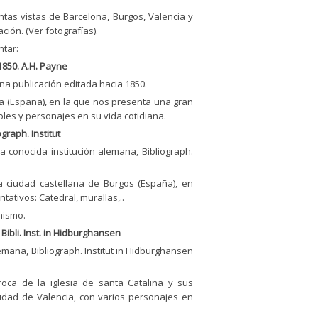
ntas vistas de Barcelona, Burgos, Valencia y
ión. (Ver fotografías).
ntar:
 1850. A.H. Payne
na publicación editada hacia 1850.
na (España), en la que nos presenta una gran
boles y personajes en su vida cotidiana.
graph. Institut
 conocida institución alemana, Bibliograph.
 ciudad castellana de Burgos (España), en
tivos: Catedral, murallas,..
 mismo.
Bibli. Inst. in Hidburghansen
mana, Bibliograph. Institut in Hidburghansen
oca de la iglesia de santa Catalina y sus
iudad de Valencia, con varios personajes en