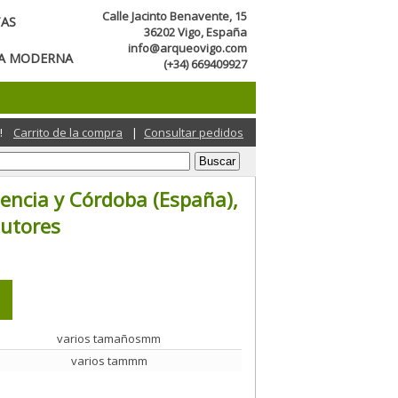
Calle Jacinto Benavente, 15
TAS
36202 Vigo, España
info@arqueovigo.com
CA MODERNA
(+34) 669409927
!
Carrito de la compra
|
Consultar pedidos
lencia y Córdoba (España),
autores
varios tamañosmm
varios tammm