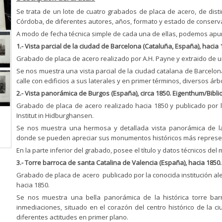
Se trata de un lote de cuatro grabados de placa de acero, de disti
Córdoba, de diferentes autores, años, formato y estado de conservac
A modo de fecha técnica simple de cada una de ellas, podemos apu
1.- Vista parcial de la ciudad de Barcelona (Cataluña, España), hacia
Grabado de placa de acero realizado por A.H. Payne y extraido de u
Se nos muestra una vista parcial de la ciudad catalana de Barcelo
calle con edificios a sus laterales y en primer términos, diversos ár
2.- Vista panorámica de Burgos (España), circa 1850. Eigenthum/Biblio
Grabado de placa de acero realizado hacia 1850 y publicado por la
Institut in Hidburghansen.
Se nos muestra una hermosa y detallada vista panorámica de la
donde se pueden apreciar sus monumentos históricos más representa
En la parte inferior del grabado, posee el título y datos técnicos del
3.- Torre barroca de santa Catalina de Valencia (España), hacia 1850. 
Grabado de placa de acero publicado por la conocida institución ale
hacia 1850.
Se nos muestra una bella panorámica de la histórica torre barr
inmediaciones, situado en el corazón del centro histórico de la c
diferentes actitudes en primer plano.