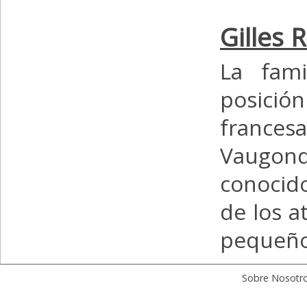
Gilles 
La fam
posició
frances
Vaugon
conocido
de los a
pequeño,
Sobre Nosotr