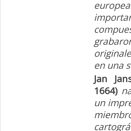
europea 
importar
compues
grabaro
origina
en una s
Jan Jan
1664)
na
un impre
miembro
cartog