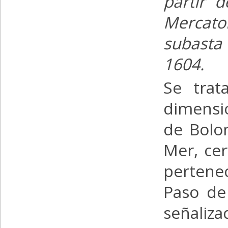
partir 
Mercat
subasta
1604.
Se trat
dimensi
de Bolon
Mer, ce
pertene
Paso de 
señaliz