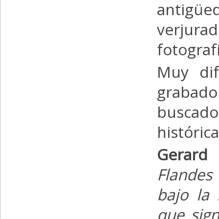
antigüe
verjur
fotograf
Muy difí
grabado
buscado 
histórica
Gerard
Flandes
bajo la
que sig