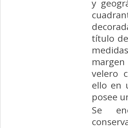
y geogr
cuadra
decorad
título d
medidas
margen 
velero 
ello en
posee un
Se en
conser