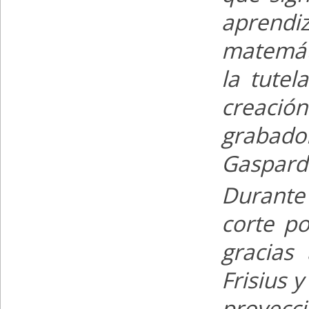
aprendi
matemáti
la tute
creaci
grabado
Gaspard
Durante
corte po
gracias
Frisius 
proyecci