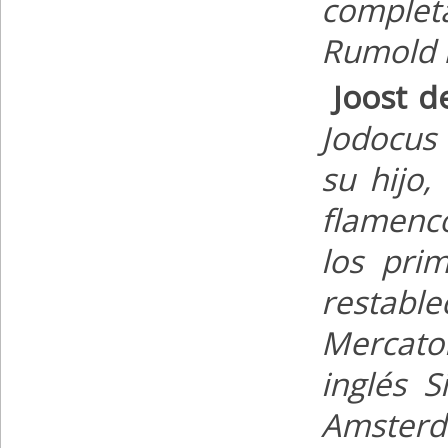
complet
Rumold 
Joost 
Jodocus 
su hijo,
flamenco
los pri
restable
Mercato
inglés S
Amsterd