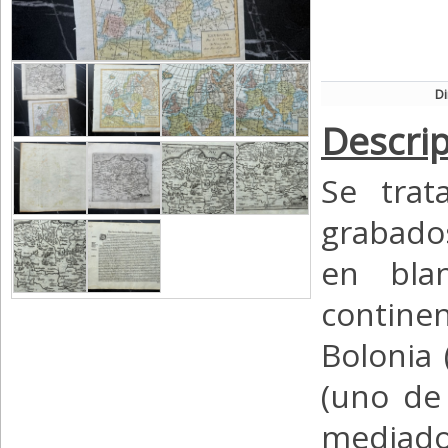
D
Descrip
Se tra
grabados
en bla
contine
Bolonia 
(uno de 
mediado