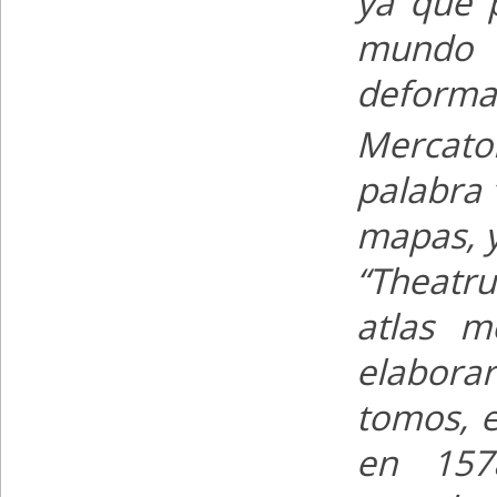
ya que 
mundo p
deformac
Mercator
palabra 
mapas, y
“Theatr
atlas m
elaborar
tomos, e
en 157