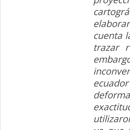
cartogr
elabora
cuenta l
trazar 
embarg
inconve
ecuador
deforma
exactit
utilizar