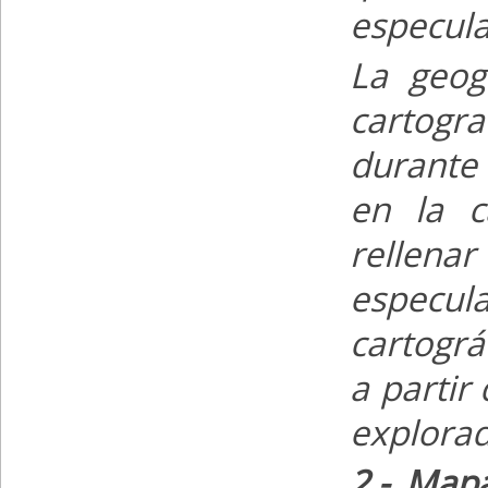
especula
La geog
cartogr
durante 
en la c
rellen
especul
cartográ
a partir
explorad
2.- Map