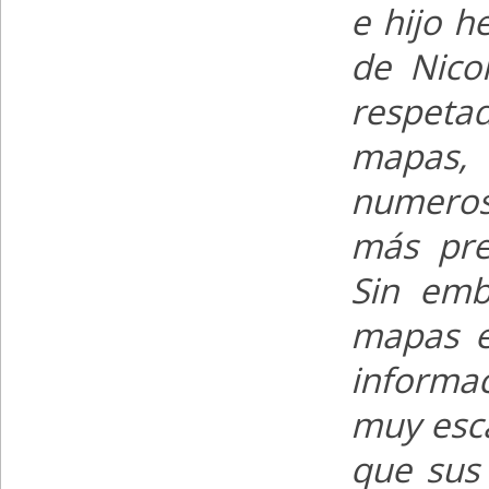
e hijo h
de Nico
respetad
mapas, 
numeros
más pre
Sin emb
mapas e
informa
muy esca
que sus 