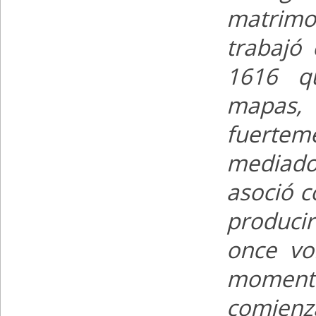
matrimo
trabajó
1616 q
mapas, 
fuertem
mediado
asoció c
producir
once vo
moment
comienz