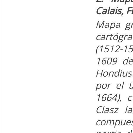
Calais, 
Mapa gr
cartóg
(1512-1
16
09
de 
Hondius
por el 
1664), 
Clasz l
compue