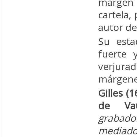
margen 
cartela,
autor de
Su esta
fuerte 
verjura
márgenes
Gilles (
de Va
grabad
mediados