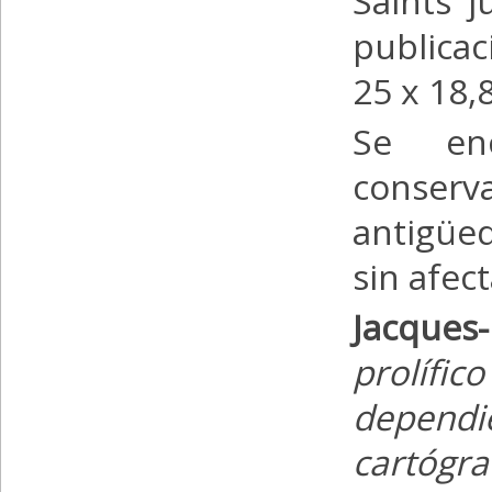
Saints 
publica
25 x 18,
Se en
conser
antigüed
sin afect
Jacques
prolífi
dependie
cartógr