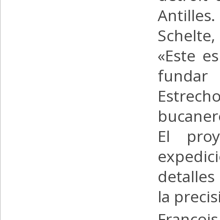
Antille
Schelte,
«Este es
fundar
Estrec
bucanero
El proy
expedic
detalles
la preci
François