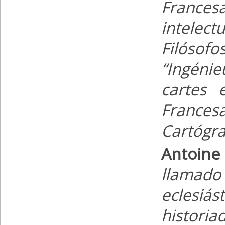
France
intelec
Filósofo
“Ingéni
cartes 
Frances
Cartógra
Antoine 
llamado 
eclesiás
histori