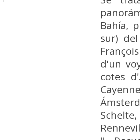
panorám
Bahía, p
sur) del
François
d'un vo
cotes d'
Cayenne
Ámsterd
Schelte
Rennevil