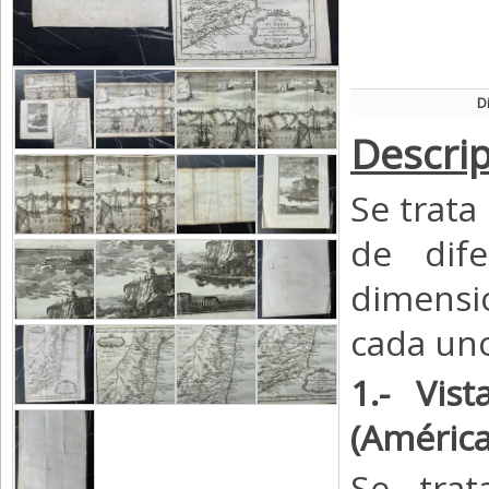
D
Descrip
Se trata
de dife
dimensi
cada uno
1.- Vis
(América
Se trat