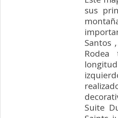
sus prin
monta
importa
Santos ,
Rodea 
longitu
izquier
realizad
decorat
Suite D