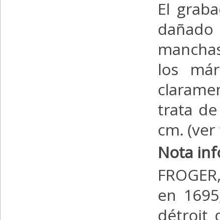
El graba
dañado 
manchas,
los már
clarame
trata d
cm. (ver
Nota inf
FROGER, 
en 1695
détroit 