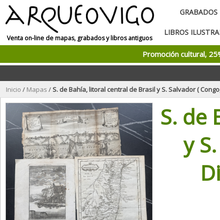
GRABADOS
LIBROS ILUSTR
Venta on-line de mapas, grabados y libros antiguos
Promoción cultural, 2
Inicio
/
Mapas
/
S. de Bahía, litoral central de Brasil y S. Salvador ( Congo, (África), 
S. de 
y S.
Di