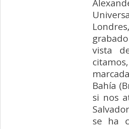
Alexand
Unive
Londres
grabado
vista d
citamo
marcada
Bahía (B
si nos a
Salvador
se ha c