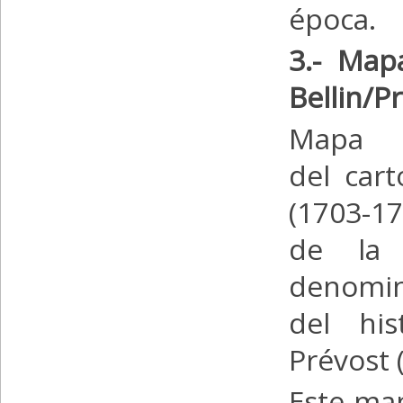
época.
3.- Mapa
Bellin/P
Mapa 
del cart
(1703-17
de la 
denomin
del his
Prévost 
Este map