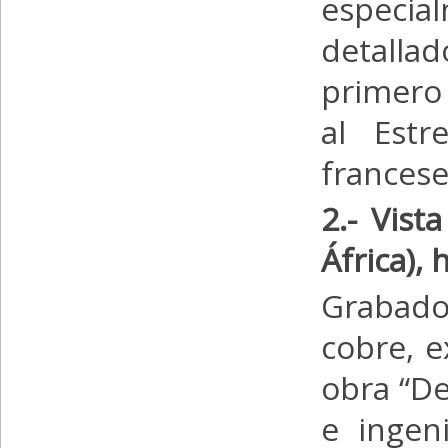
especi
detallad
primero 
al Estr
francese
2.- Vist
África), 
Grabad
cobre, e
obra “De
e ingen