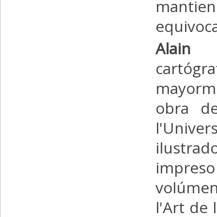
mantien
equivoca
Alain 
cartógr
mayorme
obra de
l'Unive
ilustrad
impreso
volúmen
l'Art de