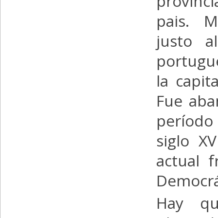
provinc
pais. M
justo 
portugue
la capi
Fue aba
período
siglo X
actual 
Democrá
Hay qu