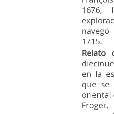
1676, 
explora
navegó 
1715.
Relato 
diecinu
en la e
que se 
oriental
Froger,