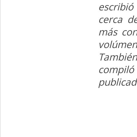
escribi
cerca d
más cono
volúmen
También 
compiló
publicad