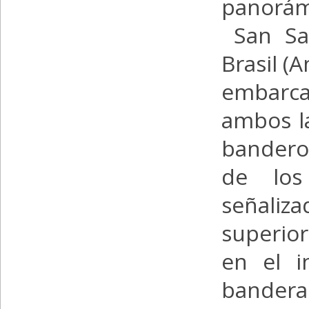
panorámi
San Sal
Brasil (
embarca
ambos la
banderol
de los
señaliz
superior
en el i
bandera 