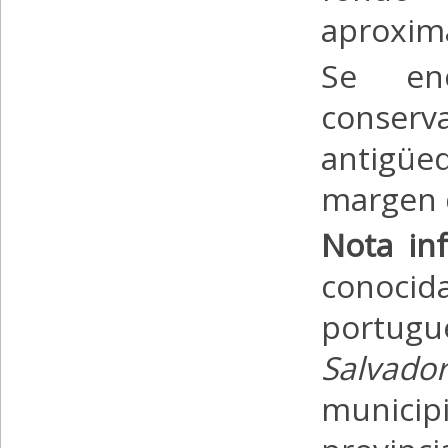
aproxim
Se en
conser
antigü
margen d
Nota in
conoci
portugu
Salvado
municipi