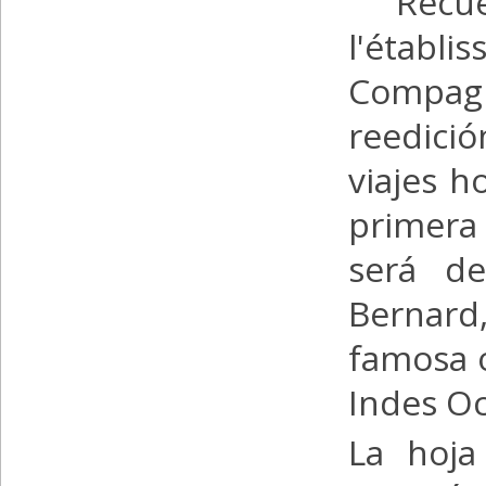
" Recu
l'étab
Compagn
reedició
viajes h
primera
será de
Bernard,
famosa o
Indes O
La hoja