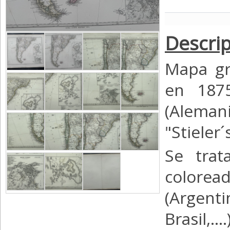
Descrip
Mapa gr
en 187
(Alemani
"Stieler
Se trat
coloread
(Argen
Brasil,.