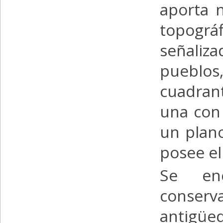
aporta 
topográ
señaliz
pueblos
cuadran
una con 
un plano
posee el
Se en
conser
antigüed