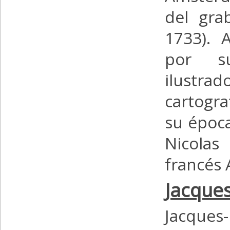
del gra
1733). 
por s
ilustrad
cartogr
su época
Nicolas
francés 
Jacques
Jacques