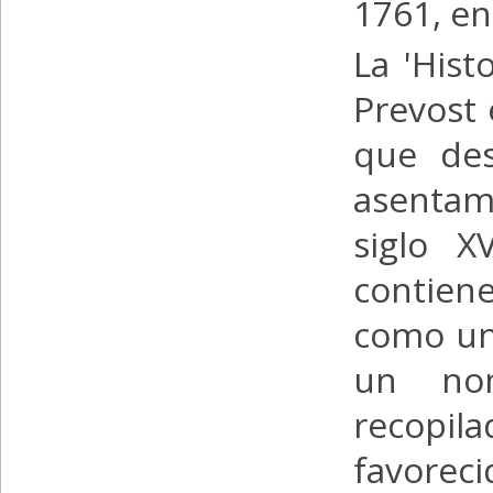
1761, en 
La 'Hist
Prevost
que des
asentam
siglo X
contiene
como una
un nom
recopil
favoreci