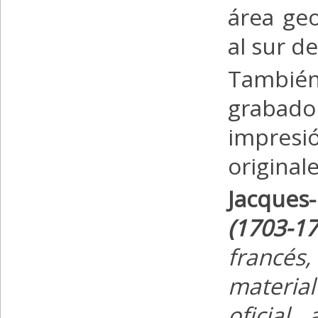
área geo
al sur d
También
grabado
impresi
original
Jacques-
(1703-17
francés
materia
oficial