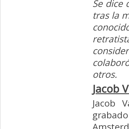
Se dice 
tras la 
conocid
retratis
conside
colaboró
otros.
Jacob V
Jacob V
grabado
Amster