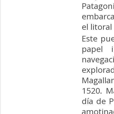
Patagon
embarca
el litora
Este pu
papel i
navegaci
explo
Magalla
1520. M
día de P
amotinad