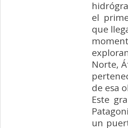
hidrógra
el prim
que lleg
momento
explor
Norte, Á
pertene
de esa o
Este gra
Patagoni
un puert