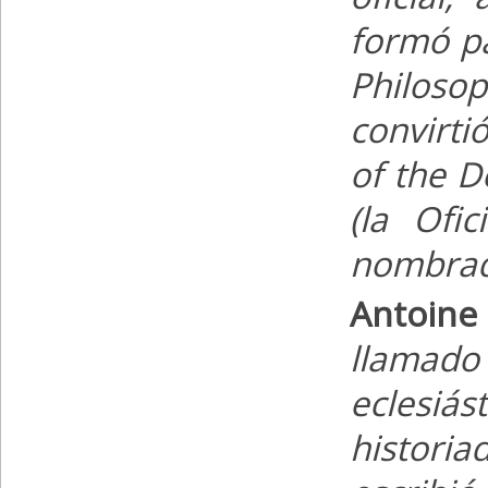
formó pa
Philoso
convirti
of the D
(la Ofi
nombrad
Antoine 
llamado 
eclesiás
histori