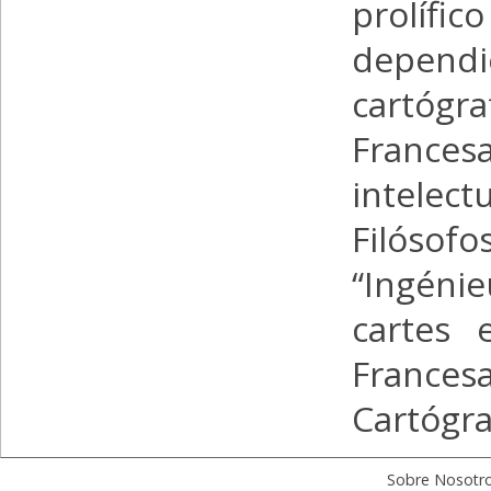
prolífi
dependie
cartógr
France
intelec
Filósofo
“Ingéni
cartes 
Frances
Cartógra
Sobre Nosotr