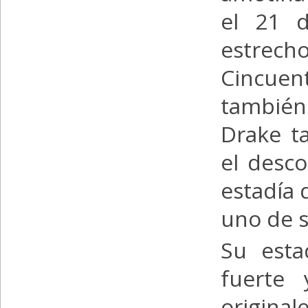
el 21 d
estrec
Cincuent
también
Drake t
el desco
estadía d
uno de s
Su esta
fuerte 
origina