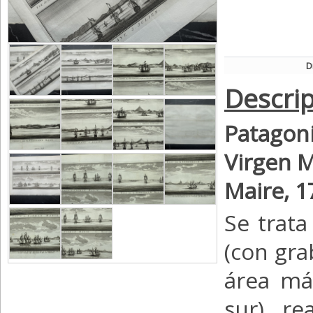
D
Descrip
Patagon
Virgen M
Maire, 
Se trat
(con gra
área má
sur), re