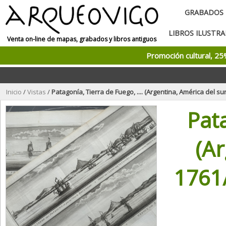
GRABADOS
LIBROS ILUSTR
Venta on-line de mapas, grabados y libros antiguos
Promoción cultural, 2
Inicio
/
Vistas
/
Patagonía, Tierra de Fuego, .... (Argentina, América del sur), 1761/1
Pata
(Ar
1761/