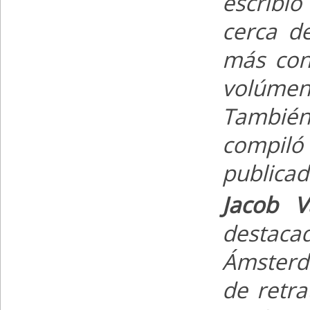
escribi
cerca d
más cono
volúmen
También 
compiló
publicad
Jacob V
destac
Ámsterd
de retra