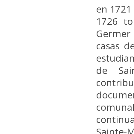
en 1721 
1726 to
Germer 
casas d
estudia
de Sain
contribu
documen
comun
continu
Sainte-