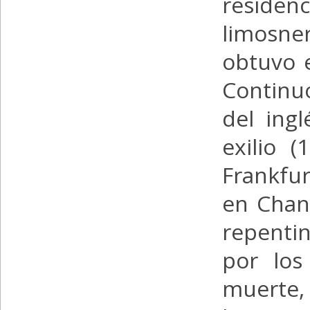
residenc
limosne
obtuvo 
Continu
del ing
exilio 
Frankfur
en Chant
repenti
por los
muerte,