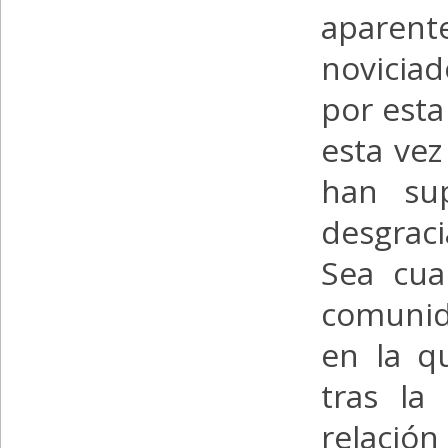
aparent
noviciad
por esta
esta vez
han sup
desgrac
Sea cua
comunid
en la q
tras la
relación