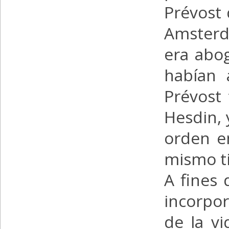
Prévost 
Amsterda
era abog
habían 
Prévost 
Hesdin, 
orden en
mismo ti
A fines 
incorpor
de la vi