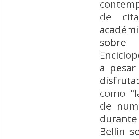
contemp
de cit
académi
sobre 
Enciclop
a pesar
disfrut
como "l
de nume
durante
Bellin s