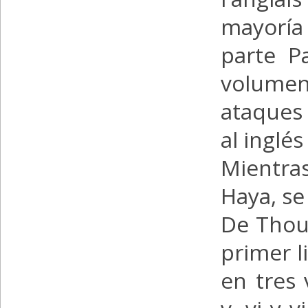
mayoría
parte P
volumen
ataques 
al inglé
Mientra
Haya, se
De Thou 
primer l
en tres