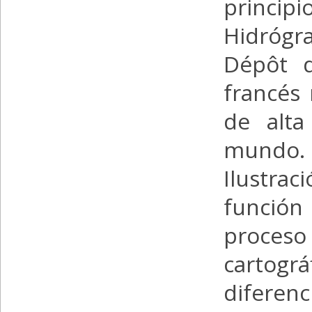
princip
Hidrógr
Dépôt d
francés 
de alta
mundo. 
Ilustraci
función
proceso 
cartográf
dife