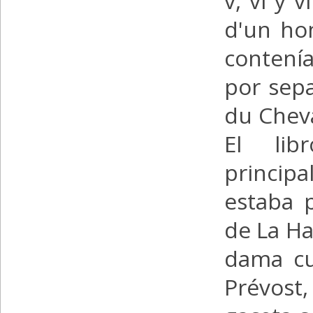
v, vi y 
d'un ho
contení
por sep
du Cheva
El lib
princip
estaba 
de La H
dama cu
Prévost