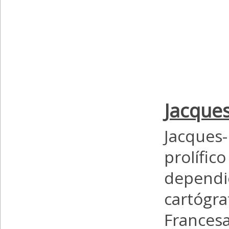
Jacques
Jacques
prolífi
dependie
cartógr
France