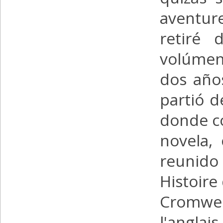
aventur
retiré 
volúmen
dos año
partió d
donde co
novela,
reunido 
Histoire
Cromwell
l'anglai