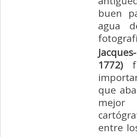
antigüe
buen pa
agua d
fotograf
Jacques-
1772)
importan
que aba
mejor 
cartógra
entre los