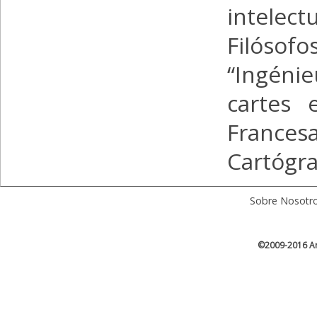
intelec
Filósofo
“Ingéni
cartes 
Frances
Cartógra
Sobre Nosotr
©2009-2016 Ar