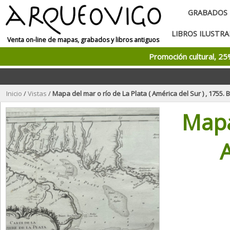
GRABADOS
LIBROS ILUSTR
Venta on-line de mapas, grabados y libros antiguos
Promoción cultural, 2
Inicio
/
Vistas
/
Mapa del mar o río de La Plata ( América del Sur ) , 1755. 
Mapa
A