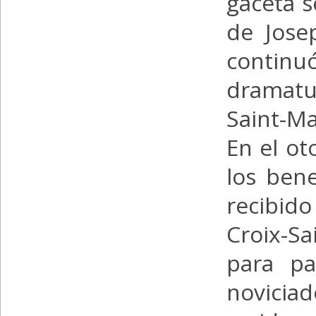
gaceta 
de Jose
continu
dramatu
Saint-Ma
En el ot
los bene
recibid
Croix-Sa
para pa
novicia