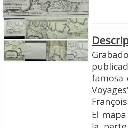
Descrip
Grabad
publicad
famosa o
Voyages
François
El mapa 
la part