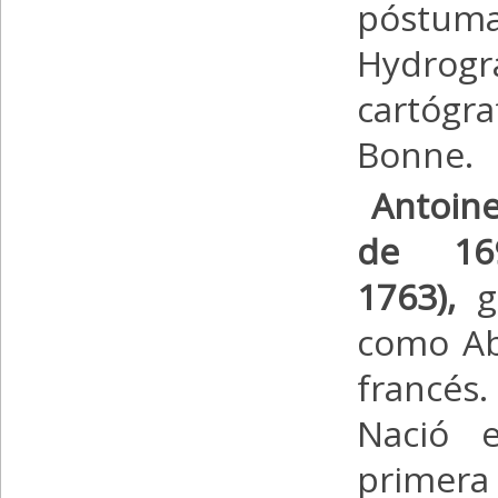
póstuma
Hydrog
cartógr
Bonne.
Antoine
de 16
1763),
ge
como Ab
francés.
Nació e
primer