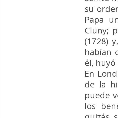
su orden
Papa un
Cluny; 
(1728) y
habían 
él, huyó 
En Lond
de la hi
puede ve
los ben
quizás 