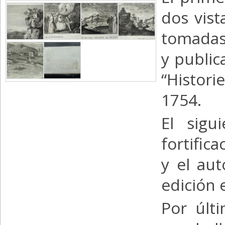
dos vist
tomadas 
y public
“Histori
1754.
El sigu
fortific
y el au
edición 
Por últ