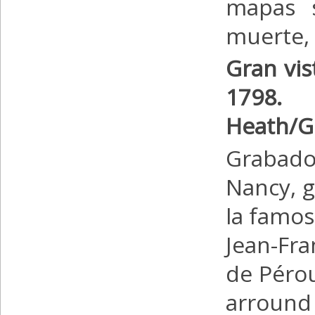
mapas s
muerte, 
Gran vist
1798
Heath/G
Grabado
Nancy, g
la famos
Jean-Fr
de Pérou
arround