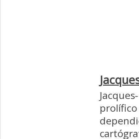
Jacques
Jacques
prolífi
dependie
cartógr