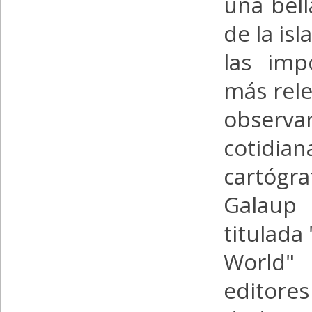
una bell
de la is
las imp
más rel
observ
cotidia
cartógra
Galaup
titulada
World"
editore