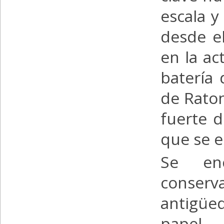
escala y
desde el
en la ac
batería 
de Raton
fuerte 
que se e
Se en
conser
antigüe
papel 