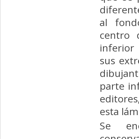
diferent
al fon
centro 
inferio
sus ext
dibujant
parte in
editores
esta lám
Se en
conser