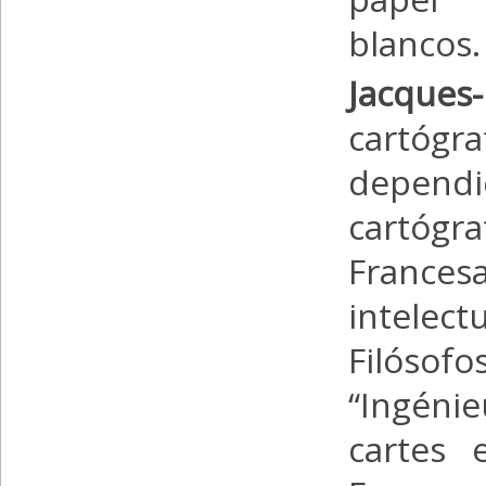
blancos.
Jacques
cartóg
dependie
cartógr
France
intelec
Filósofo
“Ingéni
cartes 