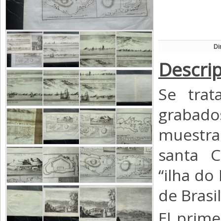
Di
Descrip
Se trat
grabado
muestras
santa C
“ilha do 
de Brasil
El prim