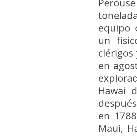
Perouse 
tonelad
equipo d
un físic
clérigos
en agos
explorad
Hawai d
después
en 1788
Maui, H