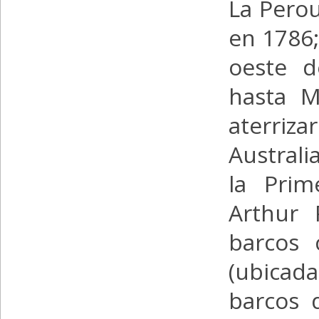
La Perou
en 1786;
oeste d
hasta M
aterriz
Australi
la Prim
Arthur 
barcos 
(ubicad
barcos 