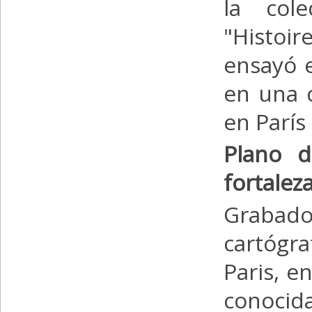
la cole
"Histoi
ensayó e
en una 
en París
Plano d
fortaleza
Grabado
cartógr
Paris, e
conocid