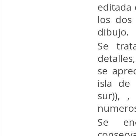
editada 
los dos
dibujo.
Se tra
detalles
se apre
isla de
sur)), 
numeros
Se en
conserva