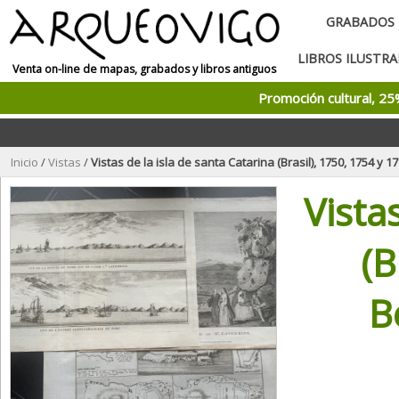
GRABADOS
LIBROS ILUSTR
Venta on-line de mapas, grabados y libros antiguos
Promoción cultural, 2
Inicio
/
Vistas
/
Vistas de la isla de santa Catarina (Brasil), 1750, 1754 y 1798. 
Vista
(B
B