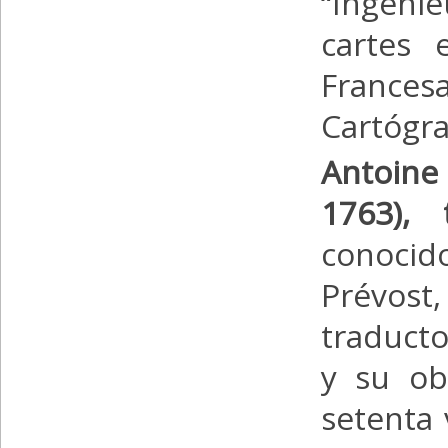
“Ingéni
cartes 
Frances
Cartógra
Antoi
1763),
conocid
Prévost
traducto
y su ob
setenta