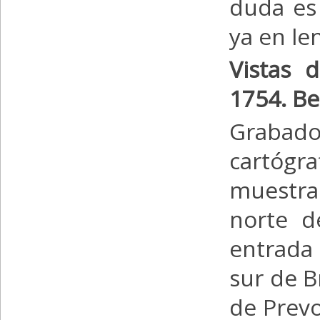
duda es 
ya en le
Vistas d
1754. Be
Grabado
cartógr
muestra
norte d
entrada
sur de B
de Prevo