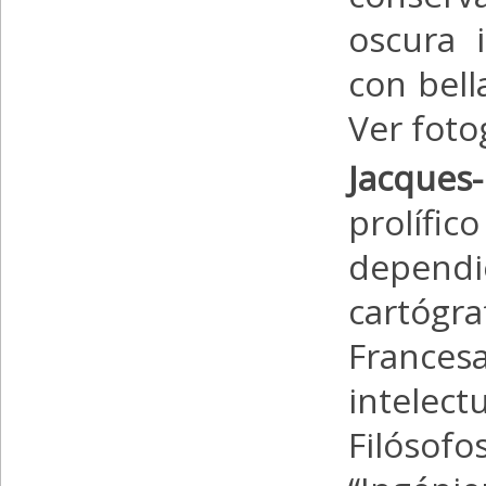
oscura 
con bel
Ver foto
Jacques-
prolífi
dependie
cartógr
France
intelec
Filósofo