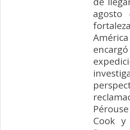
de llega
agosto 
fortale
América 
encargó
expedici
invest
perspe
reclama
Pérouse
Cook y 