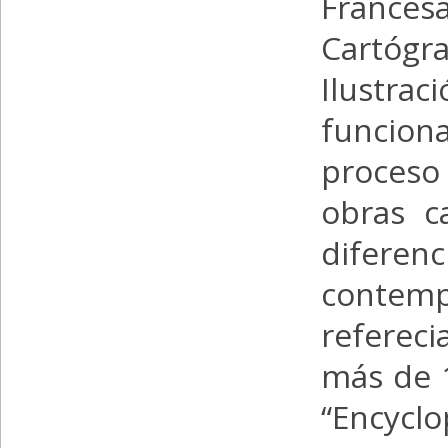
Frances
Cartógra
Ilustraci
funcion
proceso
obras ca
dife
contem
referec
más de 1
“Encycl