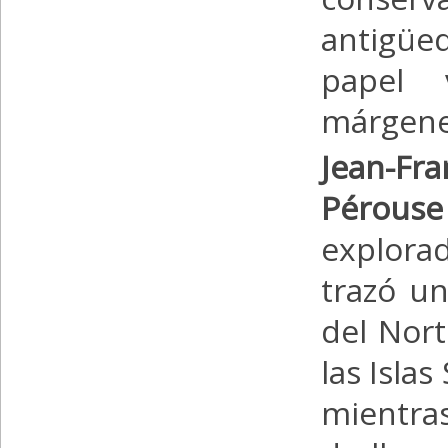
antigüed
papel 
márgenes
Jean-F
Pérous
explorad
trazó u
del Nort
las Isla
mientra