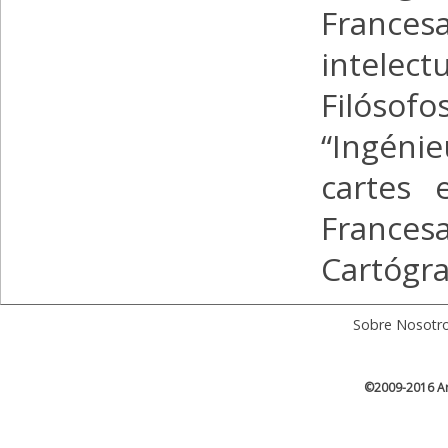
France
intelec
Filósofo
“Ingéni
cartes 
Frances
Cartógra
Sobre Nosotr
©2009-2016 Ar