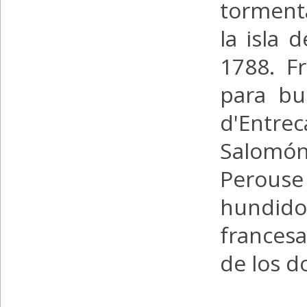
tormenta
la isla 
1788. F
para bu
d'Entrec
Salomón
Perous
hundid
frances
de los d