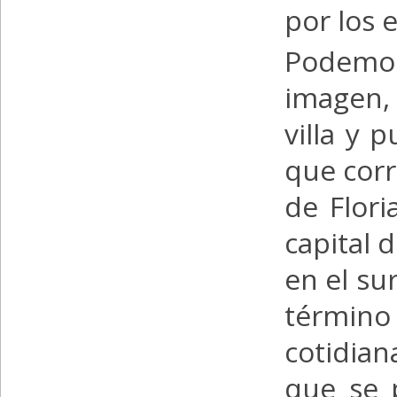
por los 
Podemos
imagen,
villa y 
que corr
de Flori
capital 
en el su
término 
cotidia
que se 