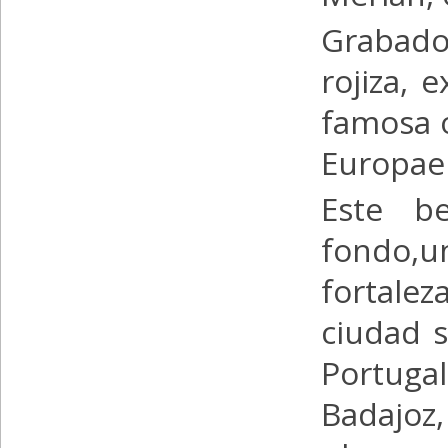
Grabado
rojiza, 
famosa 
Europae
Este b
fondo,un
fortale
ciudad s
Portuga
Badajoz,