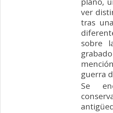
plano, 
ver dist
tras un
diferen
sobre l
grabado 
mención
guerra d
Se en
conser
antigüe