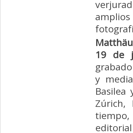
verjura
amplios
fotografí
Matthäu
19 de j
grabador
y media
Basilea
Zúrich,
tiempo, 
editori