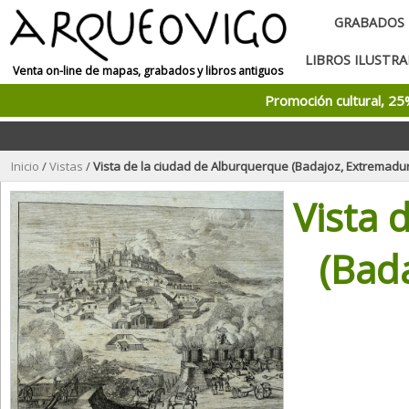
GRABADOS
LIBROS ILUSTR
Venta on-line de mapas, grabados y libros antiguos
Promoción cultural, 2
Inicio
/
Vistas
/
Vista de la ciudad de Alburquerque (Badajoz, Extremadura, Es
Vista 
(Bad