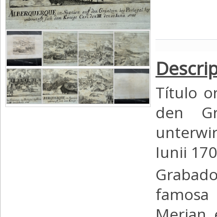
Descrip
Título o
den Gr
unterwi
Iunii 17
Grabado
famosa 
Merian, 