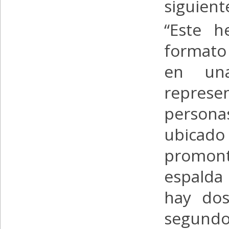
siguient
“Este h
formato 
en un
represe
personas
ubicado
promont
espalda
hay dos
segund