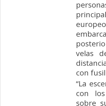
persona
princip
europ
embarc
posterio
velas d
distanci
con fusi
“La esc
con los
sobre s