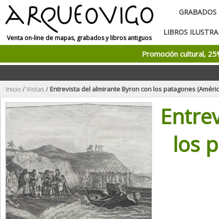
GRABADOS
LIBROS ILUSTR
Venta on-line de mapas, grabados y libros antiguos
Promoción cultural, 2
Inicio
/
Vistas
/
Entrevista del almirante Byron con los patagones (América del s
Entrev
los 