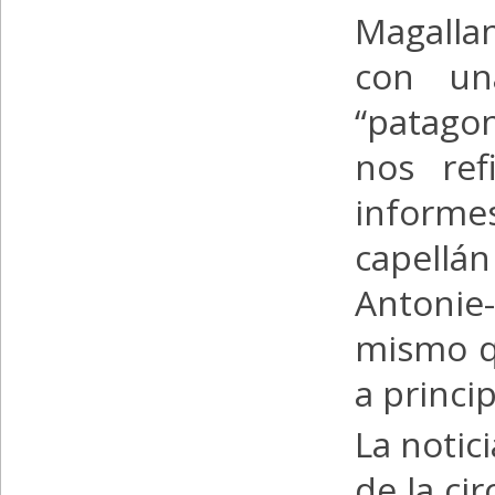
Magalla
con un
“patagon
nos ref
informe
capellá
Antonie-
mismo q
a princip
La notic
de la c