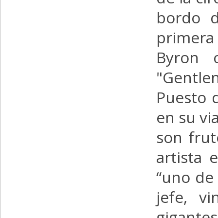
bordo d
primera 
Byron c
"Gentle
Puesto 
en su vi
son frut
artista 
“uno de 
jefe, v
gigantesc