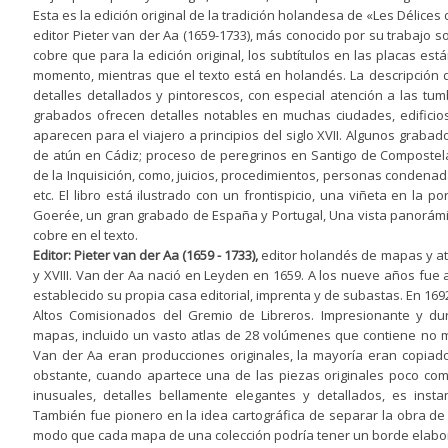
Esta es la edición original de la tradición holandesa de «Les Délices 
editor Pieter van der Aa (1659-1733), más conocido por su trabajo
cobre que para la edición original, los subtítulos en las placas est
momento, mientras que el texto está en holandés. La descripción d
detalles detallados y pintorescos, con especial atención a las tum
grabados ofrecen detalles notables en muchas ciudades, edificios
aparecen para el viajero a principios del siglo XVII. Algunos grab
de atún en Cádiz; proceso de peregrinos en Santigo de Compostela;
de la Inquisición, como, juicios, procedimientos, personas condenad
etc. El libro está ilustrado con un frontispicio, una viñeta en la po
Goerée, un gran grabado de España y Portugal, Una vista panorám
cobre en el texto.
Editor: Pieter van der Aa (1659 - 1733),
editor holandés de mapas y atla
y XVIII. Van der Aa nació en Leyden en 1659. A los nueve años fue ap
establecido su propia casa editorial, imprenta y de subastas. En 169
Altos Comisionados del Gremio de Libreros. Impresionante y du
mapas, incluido un vasto atlas de 28 volúmenes que contiene no
Van der Aa eran producciones originales, la mayoría eran copiado
obstante, cuando apartece una de las piezas originales poco com
inusuales, detalles bellamente elegantes y detallados, es ins
También fue pionero en la idea cartográfica de separar la obra de 
modo que cada mapa de una colección podría tener un borde elabora