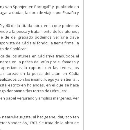
ing van Spanjen en Portugal" y publicado en
 lugar a dudas, la obra de viajes por España y
9 y 40 de la citada obra, en la que podemos
nde a la pesca y tratamiento de los atunes ,
 pié de del grabado podemos ver una clave
: Vista de Cádiz al fondo; la tierra firme, la
rto de Sanlúcar.
ca de los atunes en Cádiz”(ya traducido), el
neros en la pesca del atún por el famoso y
apreciamos la captura con las redes, los
chas tareas en la pesca del atún en Cádiz
alizados con los mismo, luego ya en tierra.. .
está escrito en holandés, en el que se hace
uego denomina “las torres de Hércules”.
, en papel verjurado y amplios márgenes. Ver
naauwkeurigste, al het geene, dat, zoo ten
eter Vander AA, 1707. Se trata de la obra de
.