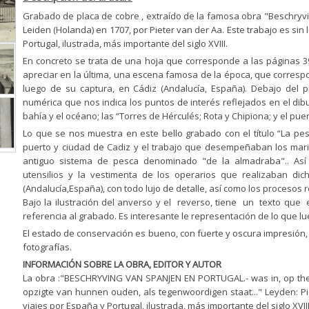
Grabado de placa de cobre , extraído de la famosa obra "Beschryv
Leiden (Holanda) en 1707, por Pieter van der Aa. Este trabajo es sin
Portugal, ilustrada, más importante del siglo XVIII.
En concreto se trata de una hoja que corresponde a las páginas 3
apreciar en la última, una escena famosa de la época, que correspo
luego de su captura, en Cádiz (Andalucía, España). Debajo del
numérica que nos indica los puntos de interés reflejados en el dibujo
bahía y el océano; las “Torres de Hérculés; Rota y Chipiona; y el pue
Lo que se nos muestra en este bello grabado con el título “La pes
puerto y ciudad de Cadiz y el trabajo que desempeñaban los mari
antiguo sistema de pesca denominado "de la almadraba".. Así 
utensilios y la vestimenta de los operarios que realizaban di
(Andalucía,España), con todo lujo de detalle, así como los procesos re
Bajo la ilustración del anverso y el reverso, tiene un texto que 
referencia al grabado. Es interesante le representación de lo que l
El estado de conservación es bueno, con fuerte y oscura impresión
fotografías.
INFORMACIÓN SOBRE LA OBRA, EDITOR Y AUTOR
La obra :"BESCHRYVING VAN SPANJEN EN PORTUGAL.- was in, op the 
opzigte van hunnen ouden, als tegenwoordigen staat..." Leyden: Pi
viajes por España y Portugal, ilustrada, más importante del siglo XVIII