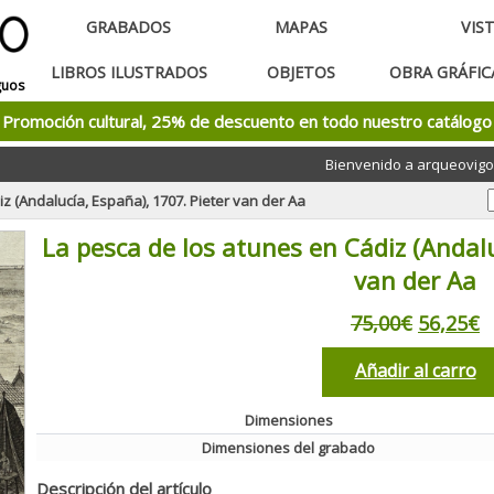
GRABADOS
MAPAS
VIS
LIBROS ILUSTRADOS
OBJETOS
OBRA GRÁFI
guos
Promoción cultural, 25% de descuento en todo nuestro catálogo
Bienvenido a arqueovigo
z (Andalucía, España), 1707. Pieter van der Aa
La pesca de los atunes en Cádiz (Andalu
van der Aa
75,00€
56,25€
Añadir al carro
Dimensiones
Dimensiones del grabado
Descripción del artículo