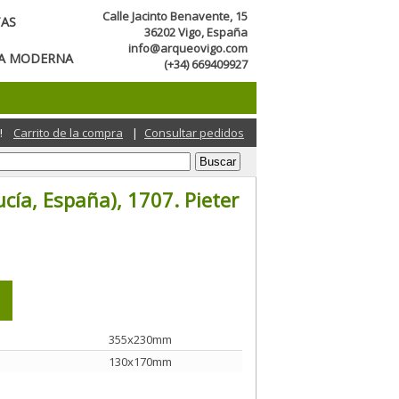
Calle Jacinto Benavente, 15
TAS
36202 Vigo, España
info@arqueovigo.com
CA MODERNA
(+34) 669409927
!
Carrito de la compra
|
Consultar pedidos
cía, España), 1707. Pieter
355x230mm
130x170mm