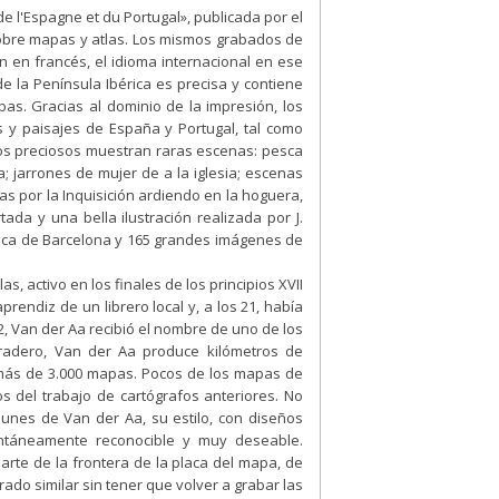
de l'Espagne et du Portugal», publicada por el
 sobre mapas y atlas. Los mismos grabados de
án en francés, el idioma internacional en ese
e la Península Ibérica es precisa y contiene
bas. Gracias al dominio de la impresión, los
 y paisajes de España y Portugal, tal como
ados preciosos muestran raras escenas: pesca
 jarrones de mujer de a la iglesia; escenas
as por la Inquisición ardiendo en la hoguera,
rtada y una bella ilustración realizada por J.
ica de Barcelona y 165 grandes imágenes de
s, activo en los finales de los principios XVII
rendiz de un librero local y, a los 21, había
2, Van der Aa recibió el nombre de uno de los
radero, Van der Aa produce kilómetros de
 más de 3.000 mapas. Pocos de los mapas de
s del trabajo de cartógrafos anteriores. No
unes de Van der Aa, su estilo, con diseños
tantáneamente reconocible y muy deseable.
arte de la frontera de la placa del mapa, de
do similar sin tener que volver a grabar las