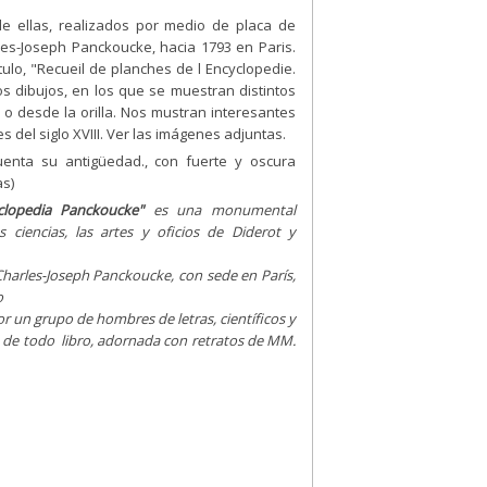
e ellas, realizados por medio de placa de
es-Joseph Panckoucke, hacia 1793 en Paris.
tulo, "Recueil de planches de l Encyclopedie.
 dibujos, en los que se muestran distintos
 desde la orilla. Nos mustran interesantes
 del siglo XVIII. Ver las imágenes adjuntas.
enta su antigüedad., con fuerte y oscura
as)
clopedia Panckoucke"
es una monumental
 ciencias, las artes y oficios de Diderot y
Charles-Joseph Panckoucke, con sede en París,
o
r un grupo de hombres de letras, científicos y
sa de todo libro, adornada con retratos de MM.