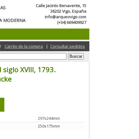
Calle Jacinto Benavente, 15
TAS
36202 Vigo, España
info@arqueovigo.com
CA MODERNA
(+34) 669409927
!
Carrito de la compra
|
Consultar pedidos
siglo XVIII, 1793.
ucke
297x244mm
250x175mm