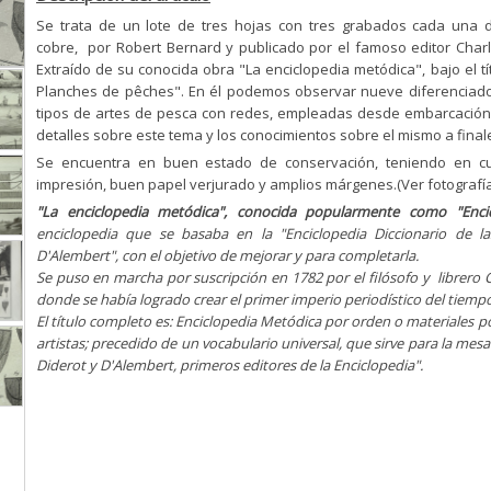
Se trata de un lote de tres hojas con tres grabados cada una d
cobre, por Robert Bernard y publicado por el famoso editor Charl
Extraído de su conocida obra "La enciclopedia metódica", bajo el tí
Planches de pêches". En él podemos observar nueve diferenciados
tipos de artes de pesca con redes, empleadas desde embarcación o
detalles sobre este tema y los conocimientos sobre el mismo a finales
Se encuentra en buen estado de conservación, teniendo en cu
impresión, buen papel verjurado y amplios márgenes.(Ver fotografí
"La enciclopedia metódica", conocida popularmente como "Enci
enciclopedia que se basaba en la "Enciclopedia Diccionario de las
D'Alembert", con el objetivo de mejorar y para completarla.
Se puso en marcha por suscripción en 1782 por el filósofo y librero 
donde se había logrado crear el primer imperio periodístico del tiemp
El título completo es: Enciclopedia Metódica por orden o materiales po
artistas; precedido de un vocabulario universal, que sirve para la me
Diderot y D'Alembert, primeros editores de la Enciclopedia".