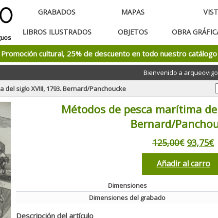
GRABADOS
MAPAS
VIS
LIBROS ILUSTRADOS
OBJETOS
OBRA GRÁFI
guos
Promoción cultural, 25% de descuento en todo nuestro catálogo
Bienvenido a arqueovigo
 del siglo XVIII, 1793. Bernard/Panchoucke
Métodos de pesca marítima del 
Bernard/Pancho
125,00€
93,75€
Añadir al carro
Dimensiones
Dimensiones del grabado
Descripción del artículo