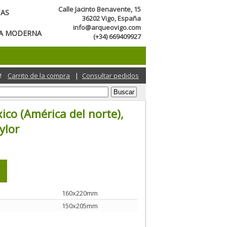
Calle Jacinto Benavente, 15
TAS
36202 Vigo, España
info@arqueovigo.com
CA MODERNA
(+34) 669409927
!
Carrito de la compra
|
Consultar pedidos
ico (América del norte),
ylor
160x220mm
150x205mm