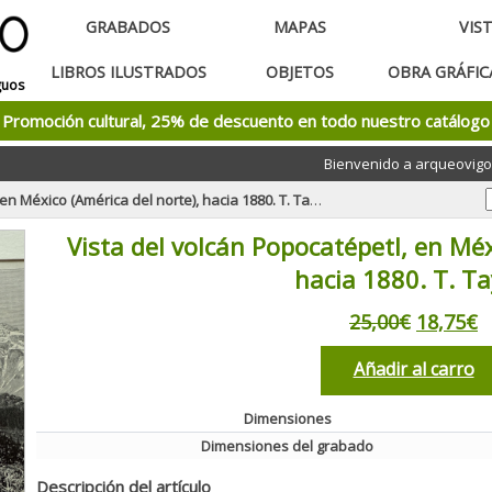
GRABADOS
MAPAS
VIS
LIBROS ILUSTRADOS
OBJETOS
OBRA GRÁFI
guos
Promoción cultural, 25% de descuento en todo nuestro catálogo
Bienvenido a arqueovigo
n México (América del norte), hacia 1880. T. Taylor
Vista del volcán Popocatépetl, en Méx
hacia 1880. T. Ta
25,00€
18,75€
Añadir al carro
Dimensiones
Dimensiones del grabado
Descripción del artículo