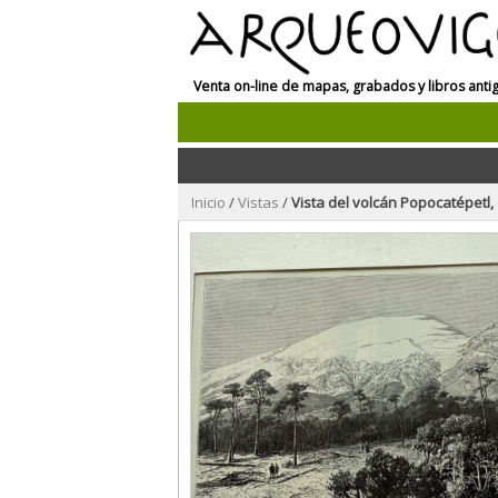
Venta on-line de mapas, grabados y libros anti
Inicio
/
Vistas
/
Vista del volcán Popocatépetl, e