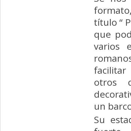
formato
título “
que pod
varios 
romanos:
facilita
otros 
decorati
un barc
Su esta