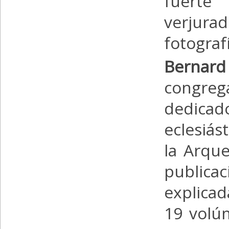
fuerte
verjura
fotograf
Bernard
congreg
dedicad
eclesiás
la Arque
public
explicad
19 volú