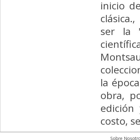
inicio d
clásica.
ser la 
científic
Montsa
colecci
la époc
obra, p
edición
costo, s
Sobre Nosotr