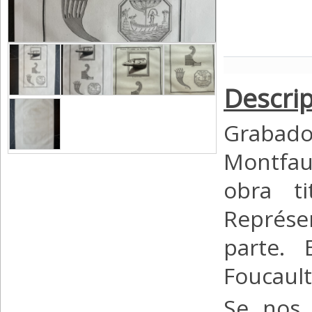
Descrip
Grabado
Montfau
obra ti
Représe
parte. 
Foucault
Se nos 