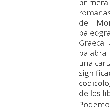
primera
romanas 
de Mon
paleogr
Graeca 
palabra 
una cart
signifi
codicolo
de los li
Podemos