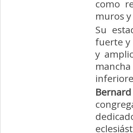
como re
muros y 
Su esta
fuerte y
y ampli
mancha 
inferior
Bernard
congreg
dedicad
eclesiás