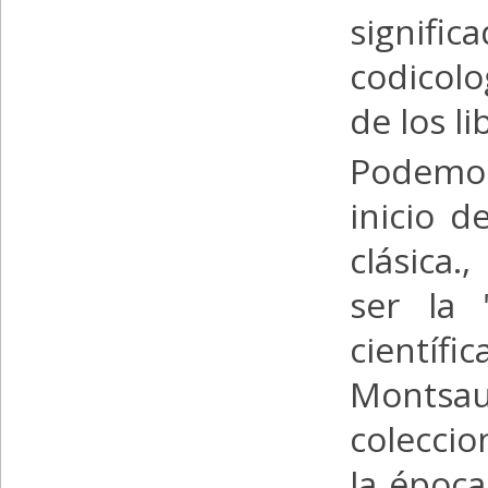
signifi
codicolo
de los li
Podemos
inicio d
clásica.
ser la 
científic
Montsa
colecci
la époc