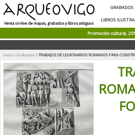
GRABADOS
LIBROS ILUSTR
Venta on-line de mapas, grabados y libros antiguos
Promoción cultural, 2
Inicio
/
Grabados
/
TRABAJOS DE LEGIONARIOS ROMANOS PARA CONSTRUIR UNA FORTIFICACIÓN 
TR
ROMA
FO