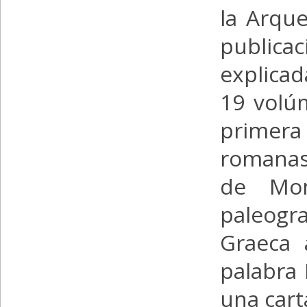
la Arque
public
explicad
19 volú
primera
romanas 
de Mon
paleogr
Graeca 
palabra 
una cart