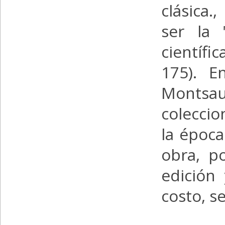
clásica.
ser la 
científ
175). E
Montsa
colecci
la époc
obra, p
edición
costo, s