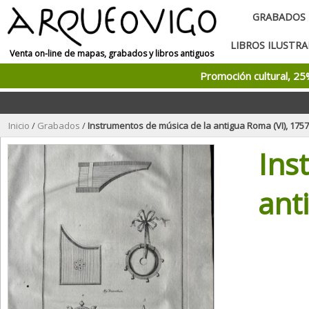
GRABADOS
LIBROS ILUSTR
Venta on-line de mapas, grabados y libros antiguos
Promoción cultural, 2
Inicio
/
Grabados
/
Instrumentos de música de la antigua Roma (VI), 175
Ins
ant