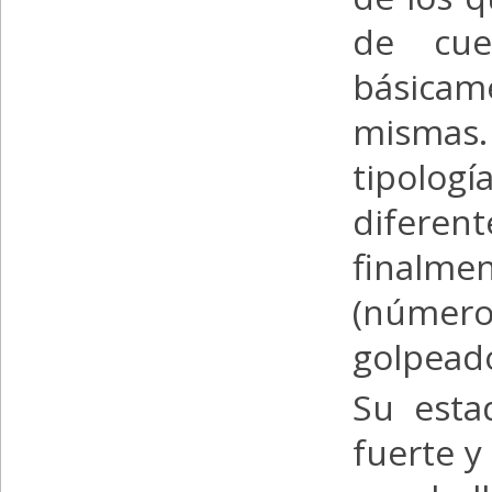
de cue
básicam
mismas.
tipologí
diferen
finalme
(número
golpeado
Su esta
fuerte y