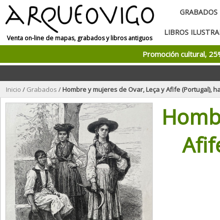
GRABADOS
LIBROS ILUSTR
Venta on-line de mapas, grabados y libros antiguos
Promoción cultural, 2
Inicio
/
Grabados
/
Hombre y mujeres de Ovar, Leça y Afife (Portugal), hac
Hombr
Afif