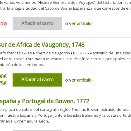
 de varios volúmenes “Histoire Générale des Voyages” del historiador fran
ra, la antigua ciudad del Cabo de Buena Esperanza, que corresponde en.
ido
Añadir al carro
o
ver artículo
ur de Africa de Vaugondy, 1748
fo francés Gilles Robert de Vaugondy (1688–1766) extraído de una edici
sel et Militaire”. Este mapa muestra el sur de África con sus principales 
tación de los territorios...
00€
Añadir al carro
o
ver artículo
75€
spaña y Portugal de Bowen, 1772
n placa de cobre del cartógrafo inglés Thomas Bowen extraído de una 
or muestra España y Portugal junto a las islas Baleares y la costa norte d
ranada, Extremadura, León,...