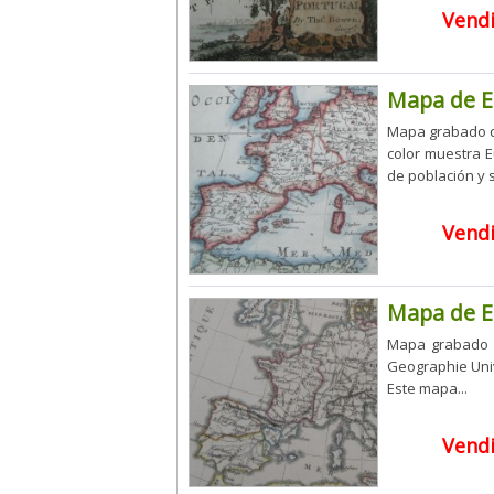
Vend
Mapa de E
Mapa grabado de
color muestra E
de población y s
Vend
Mapa de E
Mapa grabado e
Geographie Univ
Este mapa...
Vend