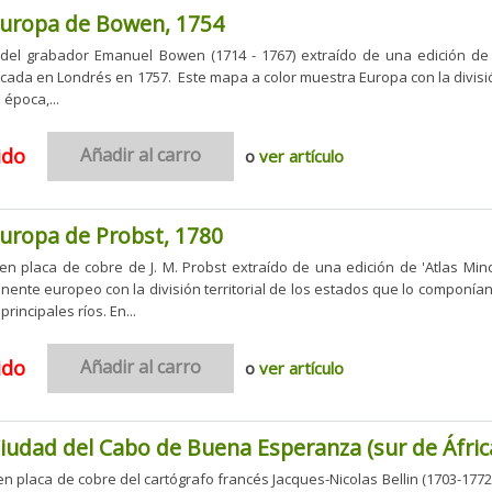
uropa de Bowen, 1754
el grabador Emanuel Bowen (1714 - 1767) extraído de una edición de
ada en Londrés en 1757. Este mapa a color muestra Europa con la divisió
 época,...
ido
Añadir al carro
o
ver artículo
uropa de Probst, 1780
n placa de cobre de J. M. Probst extraído de una edición de 'Atlas Min
inente europeo con la división territorial de los estados que lo componía
rincipales ríos. En...
ido
Añadir al carro
o
ver artículo
iudad del Cabo de Buena Esperanza (sur de África
 placa de cobre del cartógrafo francés Jacques-Nicolas Bellin (1703-1772)