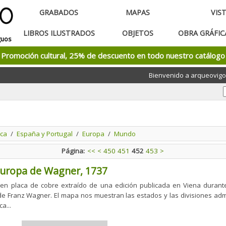
GRABADOS
MAPAS
VIS
LIBROS ILUSTRADOS
OBJETOS
OBRA GRÁFI
guos
Promoción cultural, 25% de descuento en todo nuestro catálogo
Bienvenido a arqueovigo
ca
/
España y Portugal
/
Europa
/
Mundo
Página:
<<
<
450
451
452
453
>
uropa de Wagner, 1737
n placa de cobre extraído de una edición publicada en Viena durante 
de Franz Wagner. El mapa nos muestran las estados y las divisiones admin
a...