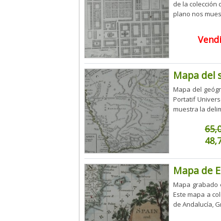
de la colección
plano nos muest
Vend
Mapa del s
Mapa del geógra
Portatif Univer
muestra la delimi
65,
48,
Mapa de E
Mapa grabado e
Este mapa a col
de Andalucía, G