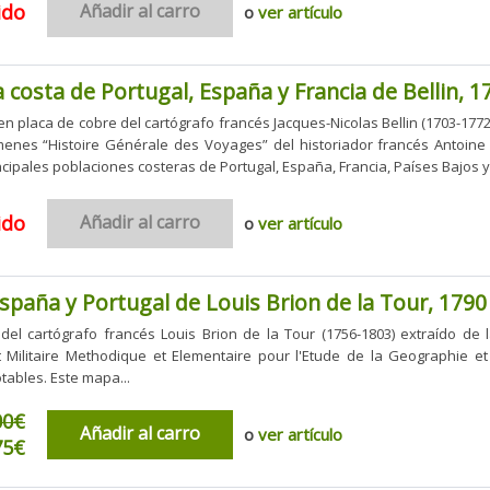
ido
Añadir al carro
o
ver artículo
 costa de Portugal, España y Francia de Bellin, 1
 placa de cobre del cartógrafo francés Jacques-Nicolas Bellin (1703-1772)
menes “Histoire Générale des Voyages” del historiador francés Antoine 
cipales poblaciones costeras de Portugal, España, Francia, Países Bajos y e
ido
Añadir al carro
o
ver artículo
paña y Portugal de Louis Brion de la Tour, 1790
l cartógrafo francés Louis Brion de la Tour (1756-1803) extraído de l
t Militaire Methodique et Elementaire pour l'Etude de la Geographie et
tables. Este mapa...
00€
Añadir al carro
o
ver artículo
75€