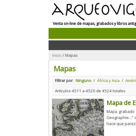
Venta on-line de mapas, grabados y libros anti
Inicio
/
Mapas
Mapas
Filtrar por
:
Ninguno
/
África y Asia
/
Améri
Artículos 4511 a 4520 de 4524 totales
Mapa de E
Mapa grabado e
Geographie..." 
hace que parezc