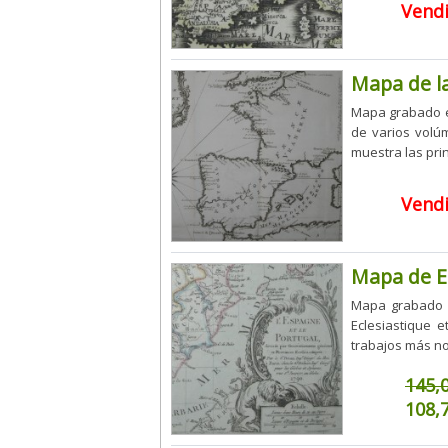
Vend
Mapa de la
Mapa grabado en
de varios volú
muestra las prin
Vend
Mapa de Es
Mapa grabado de
Eclesiastique e
trabajos más no
145,
108,