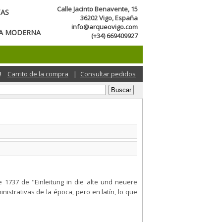
Calle Jacinto Benavente, 15
TAS
36202 Vigo, España
info@arqueovigo.com
CA MODERNA
(+34) 669409927
!
Carrito de la compra
|
Consultar pedidos
1737 de "Einleitung in die alte und neuere
istrativas de la época, pero en latín, lo que